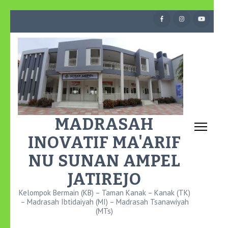
Lompat
ke
konten
(Tekan
Enter)
MADRASAH
INOVATIF MA'ARIF
NU SUNAN AMPEL
JATIREJO
Kelompok Bermain (KB) – Taman Kanak – Kanak (TK)
– Madrasah Ibtidaiyah (MI) – Madrasah Tsanawiyah
(MTs)