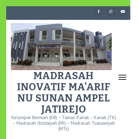
Lompat
ke
konten
(Tekan
Enter)
MADRASAH
INOVATIF MA'ARIF
NU SUNAN AMPEL
JATIREJO
Kelompok Bermain (KB) – Taman Kanak – Kanak (TK)
– Madrasah Ibtidaiyah (MI) – Madrasah Tsanawiyah
(MTs)