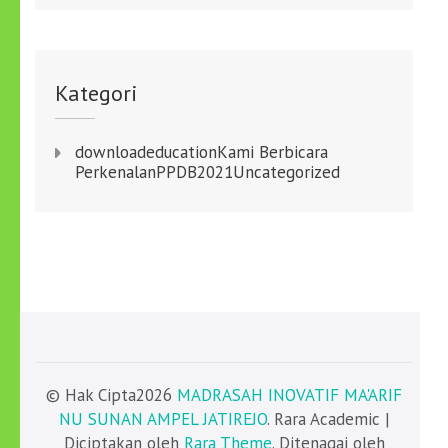
Kategori
download
education
Kami Berbicara
Perkenalan
PPDB2021
Uncategorized
© Hak Cipta2026
MADRASAH INOVATIF MA'ARIF
NU SUNAN AMPEL JATIREJO
. Rara Academic |
Diciptakan oleh
Rara Theme
. Ditenagai oleh