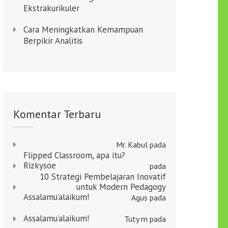
Ekstrakurikuler
Cara Meningkatkan Kemampuan
Berpikir Analitis
Komentar Terbaru
Mr. Kabul
pada
Flipped Classroom, apa itu?
Rizkysoe
pada
10 Strategi Pembelajaran Inovatif
untuk Modern Pedagogy
Assalamu’alaikum!
Agus
pada
Assalamu’alaikum!
Tuty m
pada