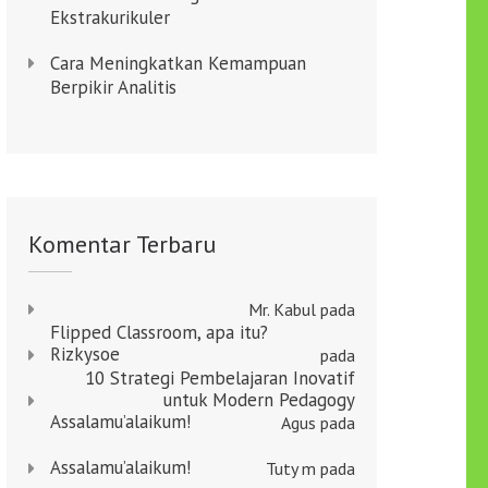
Ekstrakurikuler
Cara Meningkatkan Kemampuan
Berpikir Analitis
Komentar Terbaru
Mr. Kabul
pada
Flipped Classroom, apa itu?
Rizkysoe
pada
10 Strategi Pembelajaran Inovatif
untuk Modern Pedagogy
Assalamu’alaikum!
Agus
pada
Assalamu’alaikum!
Tuty m
pada